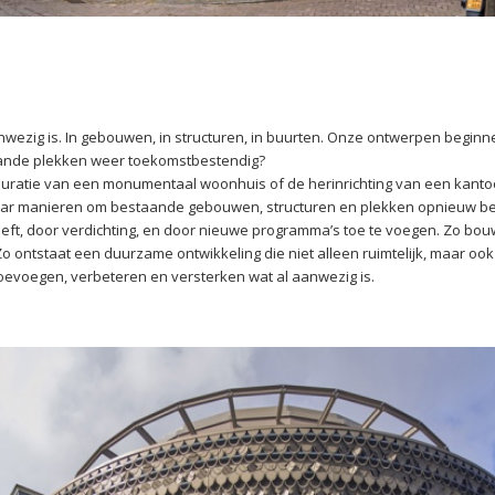
aanwezig is. In gebouwen, in structuren, in buurten. Onze ontwerpen beginn
aande plekken weer toekomstbestendig?
auratie van een monumentaal woonhuis of de herinrichting van een kan
aar manieren om bestaande gebouwen, structuren en plekken opnieuw bet
eft, door verdichting, en door nieuwe programma’s toe te voegen. Zo bouw
o ontstaat een duurzame ontwikkeling die niet alleen ruimtelijk, maar ook
oevoegen, verbeteren en versterken wat al aanwezig is.