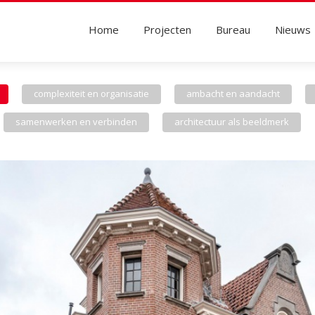
Home
Projecten
Bureau
Nieuws
complexiteit en organisatie
ambacht en aandacht
samenwerken en verbinden
architectuur als beeldmerk