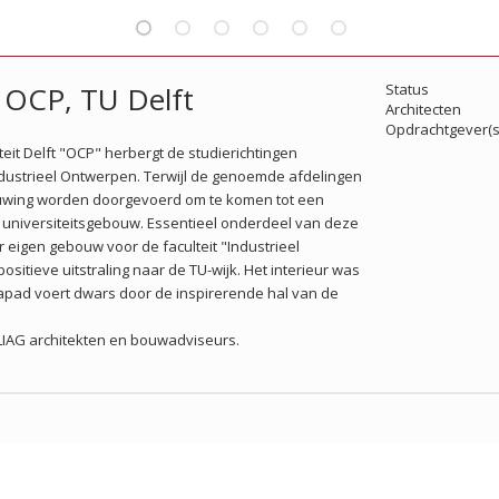
t OCP, TU Delft
Status
Architecten
Opdrachtgever(s
eit Delft "OCP" herbergt de studierichtingen
ustrieel Ontwerpen. Terwijl de genoemde afdelingen
ouwing worden doorgevoerd om te komen tot een
 universiteitsgebouw.
Essentieel onderdeel van deze
eigen gebouw voor de faculteit "Industrieel
itieve uitstraling naar de TU-wijk. Het interieur was
apad voert dwars door de inspirerende hal van de
 LIAG architekten en bouwadviseurs.