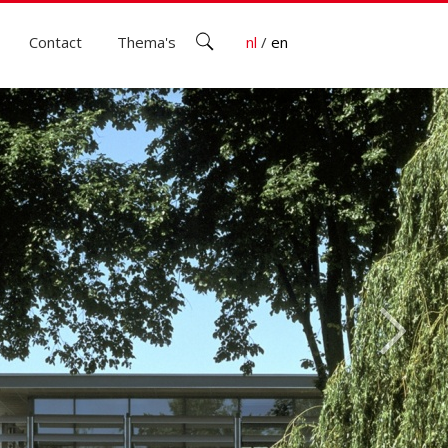
Contact
Thema's
nl
/
en