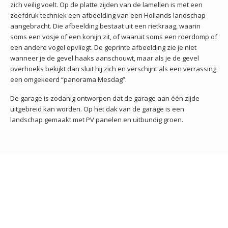
zich veilig voelt. Op de platte zijden van de lamellen is met een
zeefdruk techniek een afbeelding van een Hollands landschap
aangebracht. Die afbeelding bestaat uit een rietkraag, waarin
soms een vosje of een konijn zit, of waaruit soms een roerdomp of
een andere vogel opvliegt. De geprinte afbeelding zie je niet
wanneer je de gevel haaks aanschouwt, maar als je de gevel
overhoeks bekijkt dan sluit hij zich en verschijnt als een verrassing
een omgekeerd “panorama Mesdag”.
De garage is zodanig ontworpen dat de garage aan één zijde
uitgebreid kan worden. Op het dak van de garage is een
landschap gemaakt met PV panelen en uitbundig groen.
Status
gerealiseerd november 2023
Architecten
Gerrit-Jan van Rijswijk
Opdrachtgever(s)
Universiteit Leiden