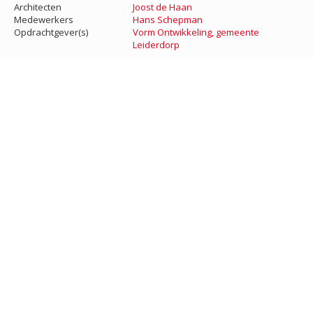
Architecten
Joost de Haan
Medewerkers
Hans Schepman
Opdrachtgever(s)
Vorm Ontwikkeling, gemeente
Leiderdorp
GERELATEERD
woningen, supermarkt Maarten Kruytstraat
Noordwijk
Stedenbouwkundige en architectonische inpassing “Vomar
locatie", hoek Abraham van Rooijenstraat en Maarten Kruytstraat