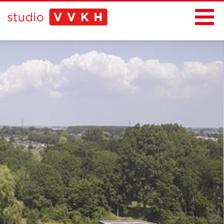
Home
Projecten
Bureau
Nieuws
Contact
Thema's