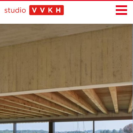
Home
Projecten
Bureau
Nieuws
Contact
Thema's