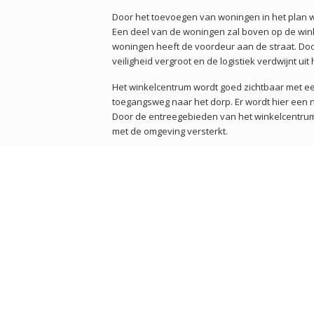
Door het toevoegen van woningen in het plan 
Een deel van de woningen zal boven op de win
woningen heeft de voordeur aan de straat. Do
veiligheid vergroot en de logistiek verdwijnt uit 
Het winkelcentrum wordt goed
zichtbaar met e
toegangsweg naar het dorp. Er wordt hier een 
Door de entreegebieden van het winkelcentrum 
met de omgeving versterkt.
De stenige omgeving van Geesterduin wordt groe
aan flora en fauna door het toevoegen van dakt
de pleinen.
Het gehele plan wordt verduurzaamd met als 
winkelcentrum.
GERELATEERD