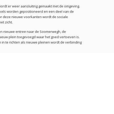
wordt er weer aansluiting gemaakt met de omgeving.
kels worden gepositioneerd en een deel van de
or deze nieuwe voorkanten wordt de sociale
het zicht.
en nieuwe entree naar de Soomerwegh, de
nieuw plein toegevoegd waar het goed vertoeven is.
in te richten als nieuwe pleinen wordt de verbinding
ner. Het plan wordt natuurinclusief, biedt ruimte
uinen, verticaal groen en de groene inrichting van
uitgangspunt het handhaven van het bestaande